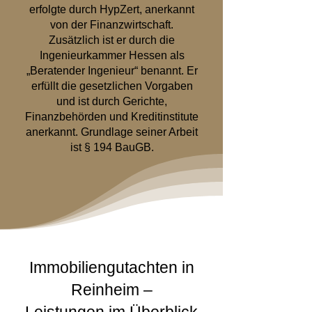
erfolgte durch HypZert, anerkannt
von der Finanzwirtschaft.
Zusätzlich ist er durch die
Ingenieurkammer Hessen als
„Beratender Ingenieur“ benannt. Er
erfüllt die gesetzlichen Vorgaben
und ist durch Gerichte,
Finanzbehörden und Kreditinstitute
anerkannt. Grundlage seiner Arbeit
ist § 194 BauGB.
Immobiliengutachten in
Reinheim –