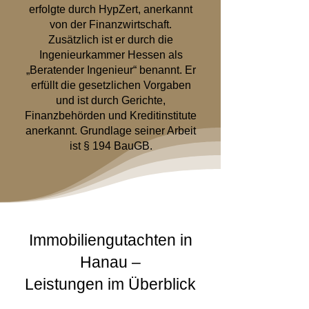
erfolgte durch HypZert, anerkannt
von der Finanzwirtschaft.
Zusätzlich ist er durch die
Ingenieurkammer Hessen als
„Beratender Ingenieur“ benannt. Er
erfüllt die gesetzlichen Vorgaben
und ist durch Gerichte,
Finanzbehörden und Kreditinstitute
anerkannt. Grundlage seiner Arbeit
ist § 194 BauGB.
Immobiliengutachten in
Hanau –
Leistungen im Überblick