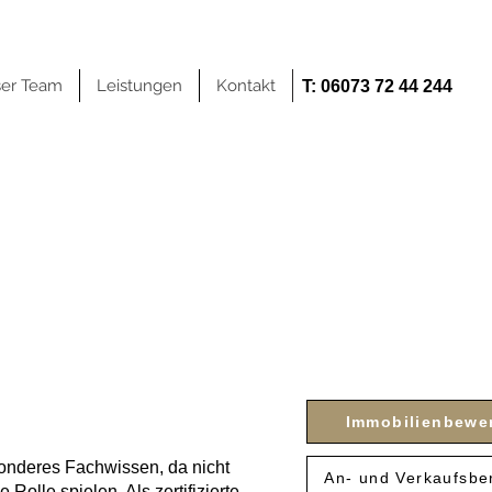
er Team
Leistungen
Kontakt
T: 06073 72 44 244
 für
kung
Immobilienbewe
onderes Fachwissen, da nicht
An- und Verkaufsbe
Rolle spielen. Als zertifizierte