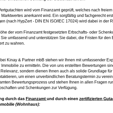
ertgutachten wird vom Finanzamt geprüft, welches nach freiem
Marktwertes anerkannt wird. Ein sorgfältig und fachgerecht ers
igen (nach HypZert - DIN EN ISO/IEC 17024) wird dabei in der R
 Höhe der vom Finanzamt festgesetzten Erbschafts- oder Schenk
n Sie umfassend und unterstützen Sie dabei, die Fristen für de
ert zu wahren.
er bei Kinay & Partner mbB stehen wir Ihnen mit umfassender Exp
 Immobilie zu ermitteln. Die von uns erstellten Bewertungen sind
Relevanz, sondern dienen Ihnen auch als solide Grundlage fü
ntaktieren, um einen unverbindlichen Beratungstermin zu verein
samten Bewertungsprozess und stehen Ihnen in allen Fragen ru
rbschaften und Schenkungen zur Verfügung.
ung durch das
Finanzamt
und durch einen
zertifizierten Gut
Immobilie (Wohnhaus):