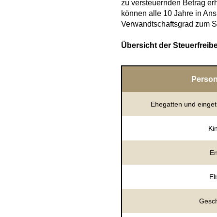
zu versteuernden Betrag er
können alle 10 Jahre in An
Verwandtschaftsgrad zum S
Übersicht der Steuerfreib
Person
Ehegatten und einge
Ki
En
El
Gesch