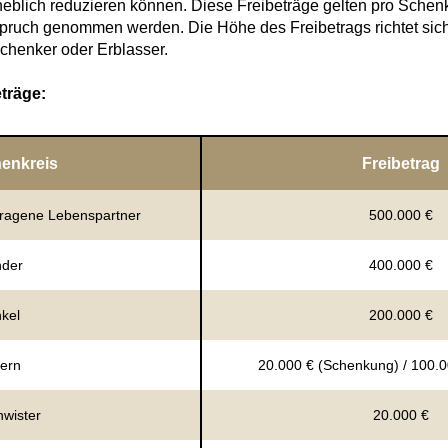
heblich reduzieren können. Diese Freibeträge gelten pro Schenk
spruch genommen werden. Die Höhe des Freibetrags richtet si
chenker oder Erblasser.
eträge:
enkreis
Freibetrag
tragene Lebenspartner
500.000 €
nder
400.000 €
kel
200.000 €
tern
20.000 € (Schenkung) / 100.00
wister
20.000 €