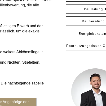
ilienbewertung, die alle
Bauleitung
Bauberatung
lichtigen Erwerb und der
rlässlich, um die exakte
Energieberatu
nd weitere Abkömmlinge in
Ansprechpa
nd Nichten, Stiefeltern,
. Die nachfolgende Tabelle
r Angehörige der