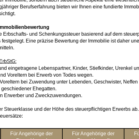
gjähriger Berufserfahrung bieten wir Ihnen eine fundierte Immob
ichtigt.
 Immobilienbewertung
 Erbschafts- und Schenkungssteuer basierend auf dem steuerpf
festgelegt. Eine präzise Bewertung der Immobilie ist daher une
itteln.
rbStG:​
nd eingetragene Lebenspartner, Kinder, Stiefkinder, Urenkel u
 und Voreltern bei Erwerb von Todes wegen.
 Voreltern bei Zuwendung unter Lebenden, Geschwister, Neffen u
 geschiedener Ehegatten.
en Erwerber und Zweckzuwendungen.
er Steuerklasse und der Höhe des steuerpflichtigen Erwerbs ab
teuersätze:
Für Angehörige der
Für Angehörige der
Fü