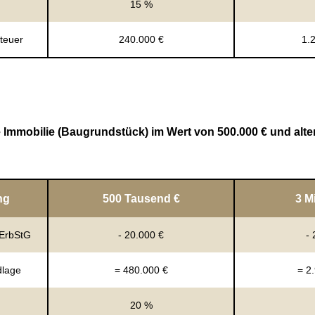
15 %
teuer
240.000 €
1.
 Immobilie (Baugrundstück) im Wert von 500.000 € und alter
ng
500 Tausend €
3 M
 ErbStG
- 20.000 €
- 
dlage
= 480.000 €
= 2
20 %