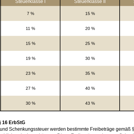
Steuerklasse I
Steuerklasse II
7 %
15 %
11 %
20 %
15 %
25 %
19 %
30 %
23 %
35 %
27 %
40 %
30 %
43 %
§ 16 ErbStG
 und Schenkungssteuer werden bestimmte Freibeträge gemäß §