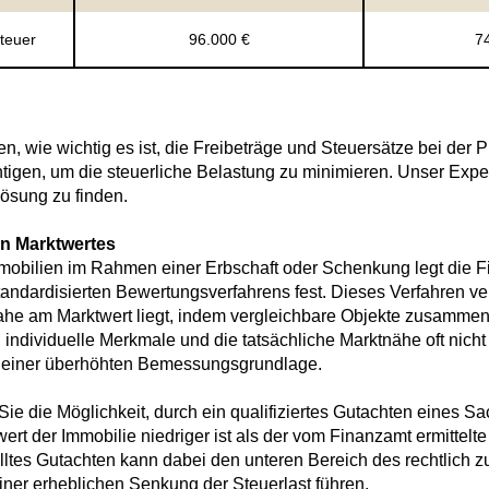
teuer
96.000 €
7
en, wie wichtig es ist, die Freibeträge und Steuersätze bei der
igen, um die steuerliche Belastung zu minimieren. Unser Exper
 Lösung zu finden.
n Marktwertes
mobilien im Rahmen einer Erbschaft oder Schenkung legt die 
tandardisierten Bewertungsverfahrens fest. Dieses Verfahren ver
nahe am Marktwert liegt, indem vergleichbare Objekte zusammen
individuelle Merkmale und die tatsächliche Marktnähe oft nicht
zu einer überhöhten Bemessungsgrundlage.
 Sie die Möglichkeit, durch ein qualifiziertes Gutachten eines
ert der Immobilie niedriger ist als der vom Finanzamt ermittelt
stelltes Gutachten kann dabei den unteren Bereich des rechtlich 
iner erheblichen Senkung der Steuerlast führen.