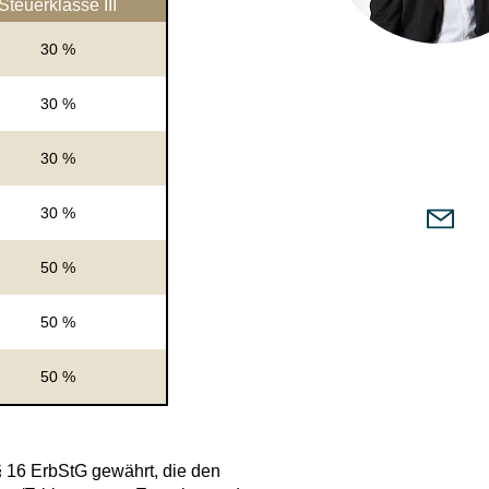
Steuerklasse III
30 %
Andac Kina
30 %
Büro:
06073 72 4
Mobil:
0173 70 5
30 %
30 %
50 %
50 %
50 %
 16 ErbStG gewährt, die den