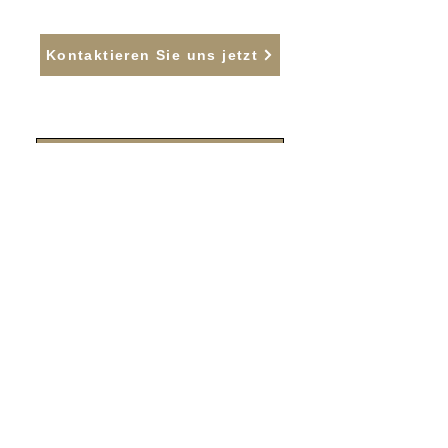
Kontaktieren Sie uns jetzt
Immobilienbewertung
An- und Verkaufsberatung
Bauleitung
Bauberatung
Energieberatung
Restnutzungsdauer-Gutachten